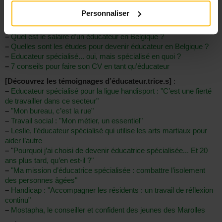
[Découvrez les fiches métiers dédiées à la profession
Personnaliser
d’éducateur]
:
–
Educateur, un métier polyvalent auprès d’un public varié
–
Quel est le salaire d’un éducateur en Belgique ?
–
Quelles sont les études pour devenir éducateur en Belgique ?
–
Educateur spécialisé... oui, mais spécialisé en quoi ?
–
7 conseils pour faire son CV en tant qu’éducateur
[Découvrez les témoignages d’éducateur.trice.s]
:
–
Educateur spécialisé pour la ligue handisport : "C’est une fierté
de travailler dans ce secteur"
–
"Mon bureau, c’est la rue"
–
Travail social : "Mon métier, un essentiel"
–
Leslie, l’éducateur spécialisé qui utilise les arts martiaux pour
aider l’autre
–
"
Pourquoi j’ai choisi de devenir éducatrice spécialisée... Et 20
ans plus tard, qu’en est-il ?"
–
"Ma mission d’éducatrice spécialisée : combattre l’isolement
des personnes âgées"
–
Handicap : "Accompagner les résidents : un travail de réflexion
continu"
–
Mostapha, le conseiller et confident des jeunes des Marolles