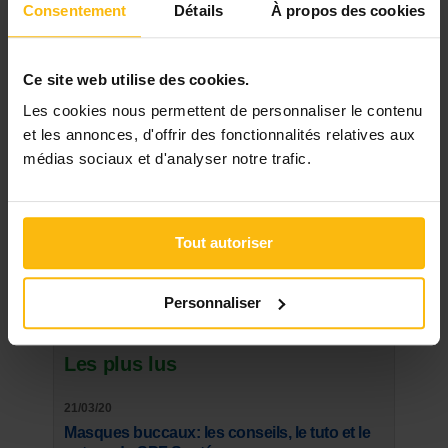
Signaler
Consentement
Détails
À propos des cookies
« Retour
Ce site web utilise des cookies.
Rechercher
Les cookies nous permettent de personnaliser le contenu
et les annonces, d'offrir des fonctionnalités relatives aux
médias sociaux et d'analyser notre trafic.
DERNIER DOSSIER
DU SECTEUR ENFANCE, JEUNESSE
Tout autoriser
Voir les dossiers
Personnaliser
Les plus lus
21/03/20
Masques buccaux: les conseils, le tuto et le