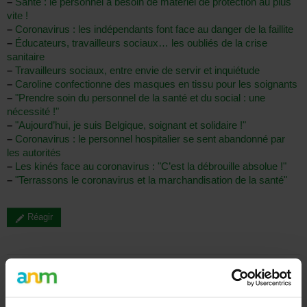
–
Santé : le personnel a besoin de matériel de protection au plus
vite !
–
Coronavirus : les indépendants font face au danger de la faillite
–
Éducateurs, travailleurs sociaux… les oubliés de la crise
sanitaire
–
Travailleurs sociaux, entre envie de servir et inquiétude
–
Caroline confectionne des masques en tissu pour les soignants
–
"Prendre soin du personnel de la santé et du social : une
nécessité !"
–
"Aujourd’hui, je suis Belgique, soignant et solidaire !"
–
Coronavirus : le personnel hospitalier se sent abandonné par
les autorités
–
Les kinés face au coronavirus : "C’est la débrouille absolue !"
–
"Terrassons le coronavirus et la marchandisation de la santé"
Réagir