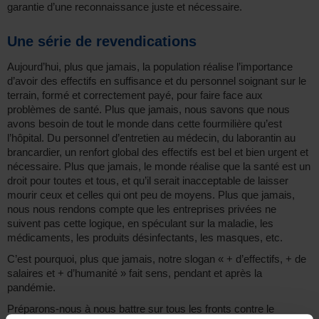
garantie d’une reconnaissance juste et nécessaire.
Une série de revendications
Aujourd’hui, plus que jamais, la population réalise l’importance
d’avoir des effectifs en suffisance et du personnel soignant sur le
terrain, formé et correctement payé, pour faire face aux
problèmes de santé. Plus que jamais, nous savons que nous
avons besoin de tout le monde dans cette fourmilière qu’est
l’hôpital. Du personnel d’entretien au médecin, du laborantin au
brancardier, un renfort global des effectifs est bel et bien urgent et
nécessaire. Plus que jamais, le monde réalise que la santé est un
droit pour toutes et tous, et qu’il serait inacceptable de laisser
mourir ceux et celles qui ont peu de moyens. Plus que jamais,
nous nous rendons compte que les entreprises privées ne
suivent pas cette logique, en spéculant sur la maladie, les
médicaments, les produits désinfectants, les masques, etc.
C’est pourquoi, plus que jamais, notre slogan « + d’effectifs, + de
salaires et + d’humanité » fait sens, pendant et après la
pandémie.
Préparons-nous à nous battre sur tous les fronts contre le