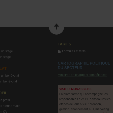
TARIFS
 un stage
Formules et tarifs
un stage
CARTOGRAPHIE POLITIQUE
DU SECTEUR
LAT
Ministres en charge et compétences
 un bénévolat
un bénévolat
VISITEZ MONASBL.BE
OFIL
La plate-forme qui accompagne les
responsables d’ASBL dans toutes les
n profil
étapes de leur ASBL : création,
s alertes mails
gestion, financement, RH, marketing...
on CV