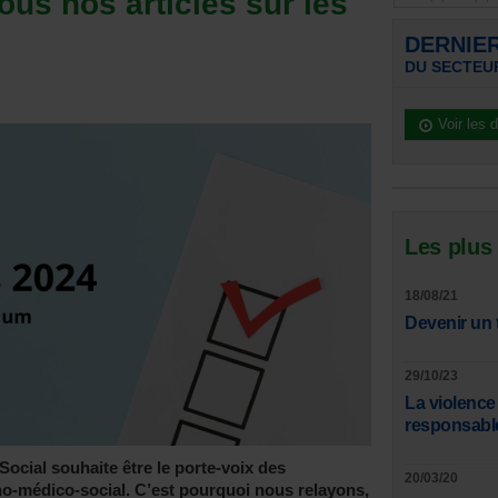
tous nos articles sur les
DERNIE
DU SECTEUR
Voir les 
Les plus
18/08/21
Devenir un 
29/10/23
La violence
responsable
Social souhaite être le porte-voix des
20/03/20
ho-médico-social. C’est pourquoi nous relayons,