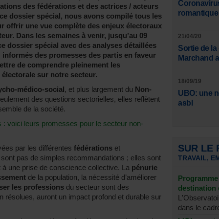
Coronavirus
ations des fédérations et des actrices / acteurs
romantique 
e dossier spécial, nous avons compilé tous les
ur offrir une vue complète des enjeux électoraux
eur. Dans les semaines à venir, jusqu’au 09
21/04/20
ce dossier spécial avec des analyses détaillées
Sortie de la
 informés des promesses des partis en faveur
Marchand au
ttre de comprendre pleinement les
électorale sur notre secteur.
18/09/19
ycho-médico-social
, et plus largement du
Non-
UBO: une no
eulement des questions sectorielles, elles reflètent
asbl
nsemble de la société.
: voici leurs promesses pour le secteur non-
SUR LE
yées par les différentes
fédérations
et
sont pas de simples recommandations ; elles sont
TRAVAIL, E
 et à une prise de conscience collective. La
pénurie
issement
de la population, la nécessité d’améliorer
Programme 
iser les professions
du secteur sont des
destination 
on résolues, auront un impact profond et durable sur
L'Observatoi
dans le cadre