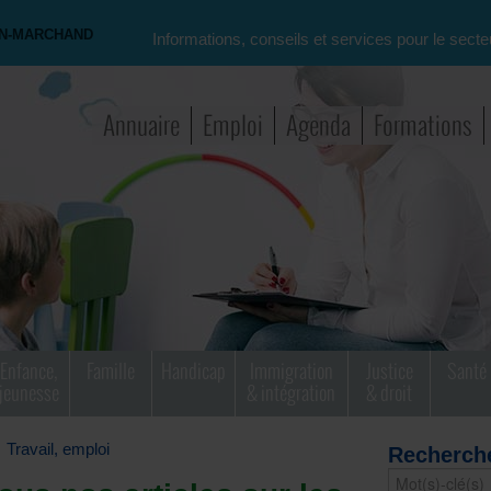
ON-MARCHAND
Informations, conseils et services pour le secte
Annuaire
Emploi
Agenda
Formations
Enfance,
Famille
Handicap
Immigration
Justice
Santé
jeunesse
& intégration
& droit
Travail, emploi
Recherch