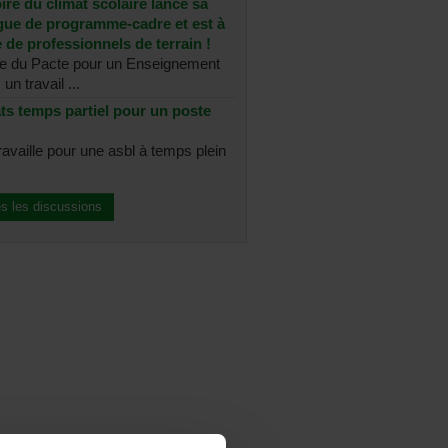
re du climat scolaire lance sa
ue de programme-cadre et est à
 de professionnels de terrain !
re du Pacte pour un Enseignement
un travail ...
ts temps partiel pour un poste
ravaille pour une asbl à temps plein
es les discussions