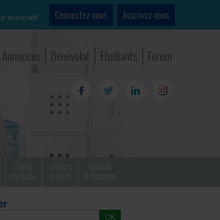
Connectez-vous
Inscrivez-vous
ur associatif
Annonces
Bénévolat
Etudiants
Forum
Santé
Seniors
Gestion
mentale
& aînés
& finances
er