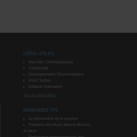
LIENS UTILES
Bien-être / Développement
Citoyenneté
Développement / Environnement
Droit / Justice
Enfance / Education
Tous les liens utiles
MÉMOIRES TFE
Le phénomène de la voyance
Fonctions des rituels dans le décours
du deuil