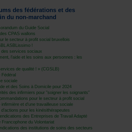
ms des fédérations et des
rain du non-marchand
morandum du Guide Social
n des CPAS wallons
e secteur à profit social bruxellois
BL ASBLissimo !
n des services sociaux
ent, l’aide et les soins aux personnes : les
services de qualité ! » (CGSLB)
e Fédéral
se sociale
Aide et des Soins à Domicile pour 2024
tés des infirmiers pour "soigner les soignants"
andations pour le secteur à profit social
infirmière et d’une travailleuse sociale
actions pour les kinésithérapeutes
dications des Entreprises de Travail Adapté
e Francophone du Volontariat
ications des institutions de soins des secteurs