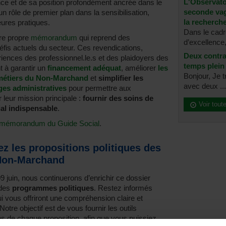
L'Observatoi
ence et de sa position profondément ancrée dans le
seconde vag
n rôle de premier plan dans la sensibilisation,
la recherche
eures pratiques.
Dans le cad
tre propre
mémorandum
qui reprend des
d’excellence, 
éfis actuels du secteur. Ces revendications,
Deux contra
riences des professionnel.le.s et des plaidoyers des
temps plein
t à garantir un
financement adéquat
, améliorer
les
Bonjour, Je t
 métiers du Non-Marchand
et
simplifier les
avec deux ...
ges administratives
pour permettre aux
 leur mission principale :
fournir des soins de
Voir tout
al indispensable
.
mémorandum du Guide Social
.
z les propositions politiques des
e Non-Marchand
9 juin, nous continuerons d’enrichir ce dossier
 des
programmes politiques
. Restez informés
i vous offriront une compréhension claire et
 Notre objectif est de vous fournir les outils
ns de chaque proposition, afin que vous puissiez