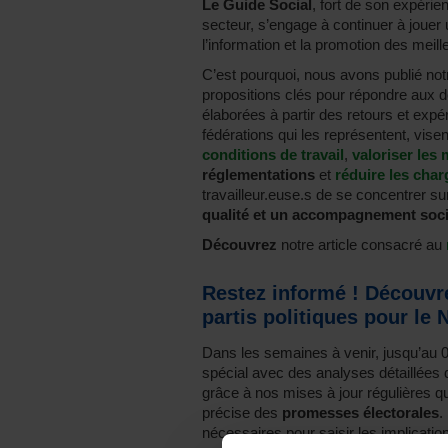
Le Guide Social
, fort de son expéri
secteur, s’engage à continuer à jouer u
l’information et la promotion des meill
C’est pourquoi, nous avons publié no
propositions clés pour répondre aux d
élaborées à partir des retours et expé
fédérations qui les représentent, visen
conditions de travail
,
valoriser les
réglementations
et
réduire les char
travailleur.euse.s de se concentrer sur
qualité et un accompagnement soci
Découvrez
notre article consacré au
Restez informé ! Découvre
partis politiques pour l
Dans les semaines à venir, jusqu’au 0
spécial avec des analyses détaillées
grâce à nos mises à jour régulières qu
précise des
promesses électorales
.
nécessaires pour saisir les implicatio