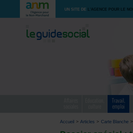
UN SITE DE
L'AGENCE POUR LE N
Affaires
Education,
Travail,
sociales
culture
emploi
Accueil
>
Articles
>
Carte Blanche
>