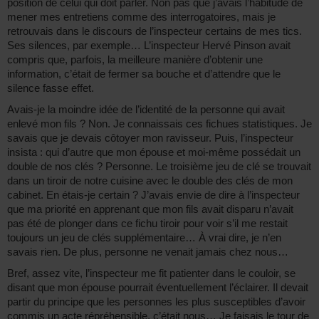
position de celui qui doit parler. Non pas que j’avais l’habitude de
mener mes entretiens comme des interrogatoires, mais je
retrouvais dans le discours de l’inspecteur certains de mes tics.
Ses silences, par exemple… L’inspecteur Hervé Pinson avait
compris que, parfois, la meilleure manière d’obtenir une
information, c’était de fermer sa bouche et d’attendre que le
silence fasse effet.
Avais-je la moindre idée de l’identité de la personne qui avait
enlevé mon fils ? Non. Je connaissais ces fichues statistiques. Je
savais que je devais côtoyer mon ravisseur. Puis, l’inspecteur
insista : qui d’autre que mon épouse et moi-même possédait un
double de nos clés ? Personne. Le troisième jeu de clé se trouvait
dans un tiroir de notre cuisine avec le double des clés de mon
cabinet. En étais-je certain ? J’avais envie de dire à l’inspecteur
que ma priorité en apprenant que mon fils avait disparu n’avait
pas été de plonger dans ce fichu tiroir pour voir s’il me restait
toujours un jeu de clés supplémentaire… À vrai dire, je n’en
savais rien. De plus, personne ne venait jamais chez nous…
Bref, assez vite, l’inspecteur me fit patienter dans le couloir, se
disant que mon épouse pourrait éventuellement l’éclairer. Il devait
partir du principe que les personnes les plus susceptibles d’avoir
commis un acte répréhensible, c’était nous… Je faisais le tour de