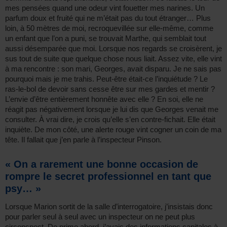
mes pensées quand une odeur vint fouetter mes narines. Un
parfum doux et fruité qui ne m’était pas du tout étranger… Plus
loin, à 50 mètres de moi, recroquevillée sur elle-même, comme
un enfant que l’on a puni, se trouvait Marthe, qui semblait tout
aussi désemparée que moi. Lorsque nos regards se croisèrent, je
sus tout de suite que quelque chose nous liait. Assez vite, elle vint
à ma rencontre : son mari, Georges, avait disparu. Je ne sais pas
pourquoi mais je me trahis. Peut-être était-ce l’inquiétude ? Le
ras-le-bol de devoir sans cesse être sur mes gardes et mentir ?
L’envie d’être entièrement honnête avec elle ? En soi, elle ne
réagit pas négativement lorsque je lui dis que Georges venait me
consulter. À vrai dire, je crois qu’elle s’en contre-fichait. Elle était
inquiète. De mon côté, une alerte rouge vint cogner un coin de ma
tête. Il fallait que j’en parle à l’inspecteur Pinson.
« On a rarement une bonne occasion de
rompre le secret professionnel en tant que
psy… »
Lorsque Marion sortit de la salle d’interrogatoire, j’insistais donc
pour parler seul à seul avec un inspecteur on ne peut plus
circonspect. De prime abord, j’avais des informations capitales à