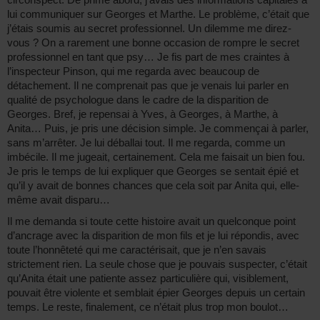
lui communiquer sur Georges et Marthe. Le problème, c’était que
j’étais soumis au secret professionnel. Un dilemme me direz-
vous ? On a rarement une bonne occasion de rompre le secret
professionnel en tant que psy… Je fis part de mes craintes à
l’inspecteur Pinson, qui me regarda avec beaucoup de
détachement. Il ne comprenait pas que je venais lui parler en
qualité de psychologue dans le cadre de la disparition de
Georges. Bref, je repensai à Yves, à Georges, à Marthe, à
Anita… Puis, je pris une décision simple. Je commençai à parler,
sans m’arrêter. Je lui déballai tout. Il me regarda, comme un
imbécile. Il me jugeait, certainement. Cela me faisait un bien fou.
Je pris le temps de lui expliquer que Georges se sentait épié et
qu’il y avait de bonnes chances que cela soit par Anita qui, elle-
même avait disparu…
Il me demanda si toute cette histoire avait un quelconque point
d’ancrage avec la disparition de mon fils et je lui répondis, avec
toute l’honnêteté qui me caractérisait, que je n’en savais
strictement rien. La seule chose que je pouvais suspecter, c’était
qu’Anita était une patiente assez particulière qui, visiblement,
pouvait être violente et semblait épier Georges depuis un certain
temps. Le reste, finalement, ce n’était plus trop mon boulot…