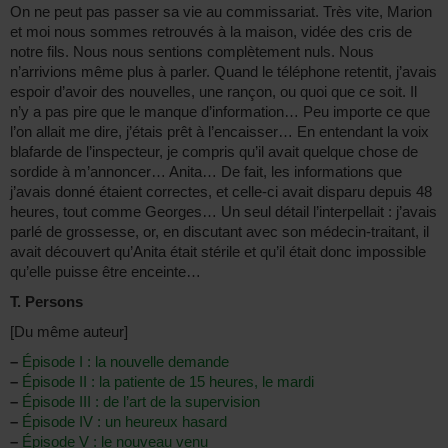
On ne peut pas passer sa vie au commissariat. Très vite, Marion
et moi nous sommes retrouvés à la maison, vidée des cris de
notre fils. Nous nous sentions complètement nuls. Nous
n’arrivions même plus à parler. Quand le téléphone retentit, j’avais
espoir d’avoir des nouvelles, une rançon, ou quoi que ce soit. Il
n’y a pas pire que le manque d’information… Peu importe ce que
l’on allait me dire, j’étais prêt à l’encaisser… En entendant la voix
blafarde de l’inspecteur, je compris qu’il avait quelque chose de
sordide à m’annoncer… Anita… De fait, les informations que
j’avais donné étaient correctes, et celle-ci avait disparu depuis 48
heures, tout comme Georges… Un seul détail l’interpellait : j’avais
parlé de grossesse, or, en discutant avec son médecin-traitant, il
avait découvert qu’Anita était stérile et qu’il était donc impossible
qu’elle puisse être enceinte…
T. Persons
[Du même auteur]
–
Épisode I : la nouvelle demande
–
Épisode II : la patiente de 15 heures, le mardi
–
Épisode III : de l’art de la supervision
–
Épisode IV : un heureux hasard
–
Épisode V : le nouveau venu