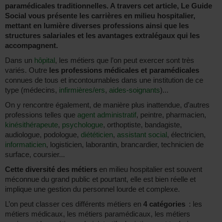
paramédicales traditionnelles. A travers cet article, Le Guide
Social vous présente les carrières en milieu hospitalier,
mettant en lumière diverses professions ainsi que les
structures salariales et les avantages extralégaux qui les
accompagnent.
Dans un
hôpital
, les métiers que l’on peut exercer sont très
variés. Outre
les professions médicales et paramédicales
connues de tous et incontournables dans une institution de ce
type (médecins,
infirmières/ers
,
aides-soignants
)...
On y rencontre également, de manière plus inattendue, d’autres
professions telles que
agent administratif
, peintre, pharmacien,
kinésithérapeute
,
psychologue
, orthoptiste, bandagiste,
audiologue, podologue,
diététicien
,
assistant social
, électricien,
informaticien
, logisticien, laborantin, brancardier, technicien de
surface, coursier...
Cette diversité des métiers
en milieu hospitalier est souvent
méconnue du grand public et pourtant, elle est bien réelle et
implique une gestion du personnel lourde et complexe.
L’on peut classer ces différents métiers en
4 catégories
: les
métiers médicaux, les métiers paramédicaux, les métiers