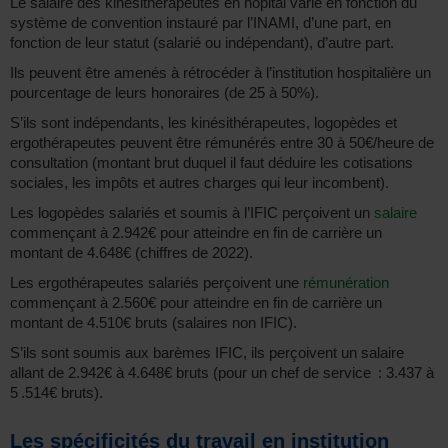
Le salaire des kinésithérapeutes en hôpital varie en fonction du
système de convention instauré par l’INAMI, d’une part, en
fonction de leur statut (salarié ou indépendant), d’autre part.
Ils peuvent être amenés à rétrocéder à l’institution hospitalière un
pourcentage de leurs honoraires (de 25 à 50%).
S’ils sont indépendants, les kinésithérapeutes, logopèdes et
ergothérapeutes peuvent être rémunérés entre 30 à 50€/heure de
consultation (montant brut duquel il faut déduire les cotisations
sociales, les impôts et autres charges qui leur incombent).
Les logopèdes salariés et soumis à l’IFIC perçoivent un
salaire
commençant à 2.942€ pour atteindre en fin de carrière un
montant de 4.648€ (chiffres de 2022).
Les ergothérapeutes salariés perçoivent une
rémunération
commençant à 2.560€ pour atteindre en fin de carrière un
montant de 4.510€ bruts (salaires non IFIC).
S’ils sont soumis aux barèmes IFIC, ils perçoivent un salaire
allant de 2.942€ à 4.648€ bruts (pour un chef de service : 3.437 à
5 .514€ bruts).
Les spécificités du travail en institution