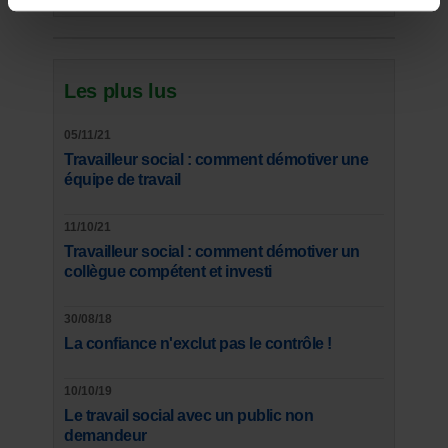
Les plus lus
05/11/21
Travailleur social : comment démotiver une
équipe de travail
11/10/21
Travailleur social : comment démotiver un
collègue compétent et investi
30/08/18
La confiance n'exclut pas le contrôle !
10/10/19
Le travail social avec un public non
demandeur