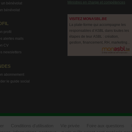
Ministres en charge et compétences
 un bénévolat
un bénévolat
VISITEZ MONASBL.BE
OFIL
La plate-forme qui accompagne les
responsables d’ASBL dans toutes les
n profil
étapes de leur ASBL : création,
s alertes mails
gestion, financement, RH, marketing...
on CV
s newsletters
NDES
on abonnement
r le guide social
er
Conditions d'utilisation
Vie privée
Foire aux questions