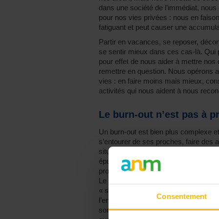
dans une société de l’immédiat, nous d
pour nos vies privées : nous en faison
fatiguant et peut causer une accumula
Partir en vacances, se reposer, déconn
se sentir mieux dans ces cas-là. Qui
pour effet de nous aider à mettre nos 
remettre en question. Nous opérons 
vies : en faire moins mais mieux, cons
activités qui nous aident à nous recon
Le burn-out n’est pas à pr
Un burn-out est bien plus complexe et
s’entourer de ses proches, faire des a
situation un peu plus longtemps, mais 
épuisement professionnel profond qu
prolongée à des facteurs de stress ém
Le burn-out comporte de multiples s
« simple » fatigue ou lassitude. De p
Consentement
l’environnement professionnel, le cont
sommes pas tous égaux face au burn-o