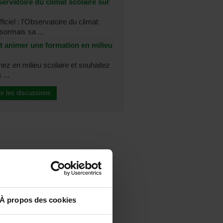
ervatoire du climat scolaire sur
ficiel : l'Observatoire du climat
sormais sa ...
t animer une formation en milieu
nez en milieu scolaire et souhaitez
 ...
es les discussions
À propos des cookies