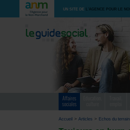
UN SITE DE
L'AGENCE POUR LE N
Affaires
Education,
Travail,
sociales
culture
emploi
Accueil
>
Articles
>
Echos du terrain