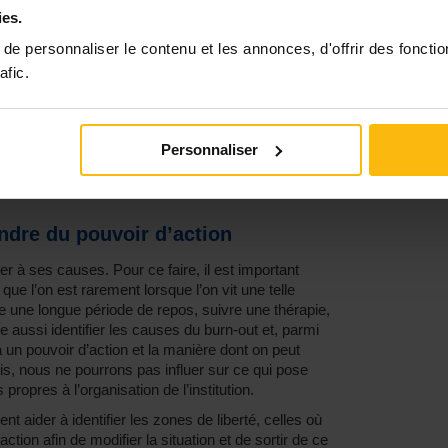
ies.
adaptée
e personnaliser le contenu et les annonces, d'offrir des fonctio
afic.
 causes du burn-out, qui sont souvent une charge
nique du temps, les conflits sociaux, les procédures
ion. Un burn-out prend racine au sein de problèmes
donc une réponse adaptée, que ne sont pas deux
Personnaliser
dernières, en nous faisant prendre du recul,
e que l’on a un problème !
ndre du pouvoir d’action
er à ses causes. Pour ce faire, il est important
que l’on est rarement lorsque l’on vit une telle
dre une longue période de repos, suivre une thérapie,
ie aussi identifier les causes du burn-out et, parmi
 un pouvoir d’action et la manière dont on peut
ois, nous ne pourrons pas influer sur ce qui pose
 propres à l’organisation de l’institution.
t aider à identifier les zones de liberté, celles où
ion afin de modifier la situation et de sortir de ce