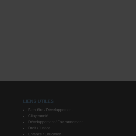
LIENS UTILES
Bien-être / Développement
Citoyenneté
Développement / Environnement
Droit / Justice
Enfance / Education