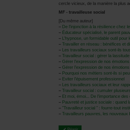
cercle vicieux, de la manière la plus 
MF - travailleuse social
[Du même auteur]
–
De l’injonction à la résilience chez le
–
Éducateur spécialisé, le parent pau
–
L’hypnose, un formidable outil pour le
–
Travailler en réseau : bénéfices et di
–
Les travailleurs sociaux sont-ils tou
–
Travailleur social : gérer la lassitud
–
Gérer l’expression de nos émotions
–
Gérer l’expression de nos émotions 
–
Pourquoi nos métiers sont-ils si peu
–
Eviter l’épuisement professionnel
–
Les travailleurs sociaux et leur rappo
–
Travailleur social : cumuler plusieu
–
Et moi, émoi... De l’importance des 
–
Pauvreté et justice sociale : quand 
–
"Travailleur social " : fourre-tout inst
–
Travailleurs pauvres, les nouveaux b
Réagir