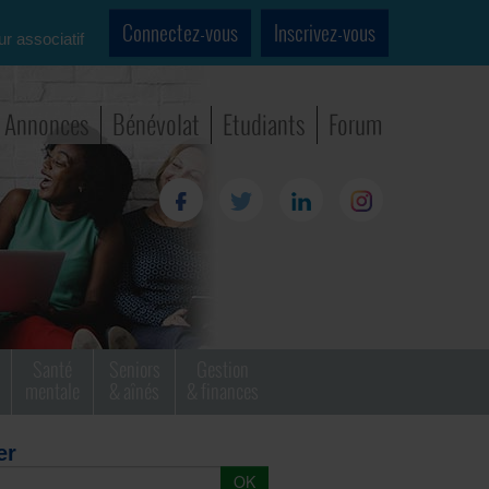
Connectez-vous
Inscrivez-vous
ur associatif
Annonces
Bénévolat
Etudiants
Forum
Santé
Seniors
Gestion
mentale
& aînés
& finances
er