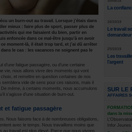
30/08/18
La confiance
vécu un burn-out au travail. Lorsque j’étais dans
10/10/19
 aller mieux : faire plus de sport, passer plus de
Le travail s
ctivités qui me faisaient du bien, partir en
demandeur
uis enfoncée dans ce mal-être jusqu’à en avoir
e moment-là, il était trop tard, et j’ai dû arrêter
25/10/19
le dans le cas : les vacances ne soignent pas le
Les travaill
l'argent
out d’une fatigue passagère, ou d’une certaine
une vie, nous allons vivre des moments qui vont
choix, et remettre en question certaines de nos
ous semblera vide de sens pour ces raisons, mais il
ut. De même, à certains moments, nous accumulons
SUR LE
’il s’agisse d’une situation de burn-out.
AFFAIRES 
FORMATION 
t et fatigue passagère
dans la mi
ées. Nous faisons face à de nombreuses obligations,
L’Observatoi
entent avec le temps. Nous travaillons moins que
Infor Jeunes 
s au travail est plus élevé. Parce que nous vivons