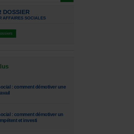
R DOSSIER
R AFFAIRES SOCIALES
dossiers
 lus
 social : comment démotiver une
avail
 social : comment démotiver un
mpétent et investi