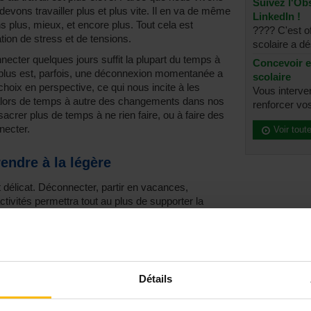
Suivez l'Obs
evons travailler plus et plus vite. Il en va de même
LinkedIn !
s plus, mieux, et encore plus. Tout cela est
???? C'est of
tion de stress et de tensions.
scolaire a dé
ecter quelques jours suffit la plupart du temps à
Concevoir e
 plus est, parfois, une déconnexion momentanée a
scolaire
choix en perspective, ce qui nous incite à les
Vous interve
alors de temps à autre des changements dans nos
renforcer vos
acrer plus de temps à ne rien faire, ou à faire des
necter.
Voir tout
endre à la légère
 délicat. Déconnecter, partir en vacances,
ctivités permettra tout au plus de supporter la
ne la fera pas disparaître. Un burn-out est un
i est généralement défini comme une réponse
otionnels et interpersonnels chroniques au travail.
ymptômes qui sont bien plus conséquents qu’une
lus, il est causé par de nombreux facteurs, comme
Détails
exte de vie personnelle, etc. Qui plus est, nous ne
ut : certains d’entre nous y sont plus sensibles