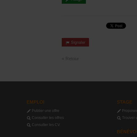
Signaler
« Retour
EMPLOI
STAGE
Publier une offre
Proposer
Consulter les offres
Trouver 
Consulter les CV
BÉNÉVO