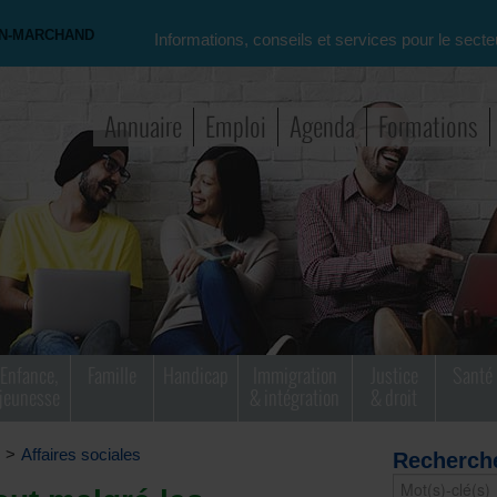
ON-MARCHAND
Informations, conseils et services pour le secte
Annuaire
Emploi
Agenda
Formations
Enfance,
Famille
Handicap
Immigration
Justice
Santé
jeunesse
& intégration
& droit
>
Affaires sociales
Recherch