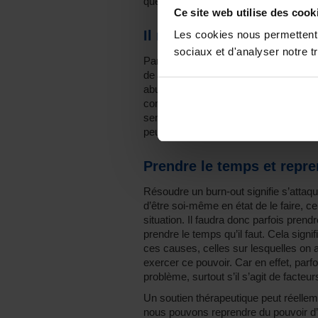
que d’autres.
Ce site web utilise des cook
Il nécessite une réponse 
Les cookies nous permettent d
sociaux et d'analyser notre tr
Partir en vacances ne résout pas les
de travail excessive, la pression chro
abusives et l’incongruence de motivat
complexes et profonds, il nécessite 
semaines de vacances … Même si ces 
peuvent permettre de se rendre compt
Prendre le temps et repre
Résoudre un burn-out signifie s’attaqu
d’être soi-même en état de le faire, ce 
situation. Il faudra donc parfois pren
prendre le temps qu’il faut. Cela signif
ces causes, celles sur lesquelles on a
exercer ce pouvoir. Car en effet, parf
problème, surtout s’il s’agit de facteurs
Un soutien thérapeutique peut réellemen
nous pouvons reprendre du pouvoir d’act