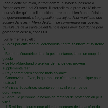
Face à cette situation, le front commun syndical passera à
l’action dès ce lundi 23 mars. Il interpellera la première Ministre
pour vérifier qu’une telle position correspond bien à une décision
du gouvernement.
« La population qui aujourd’hui manifeste son
soutien dans les « Merci de 20h » ne comprendra pas que les
travailleurs de la santé paient la note après avoir tout donné pour
gérer cette crise »
, conclut-il.
[Sur le même sujet] :
–
Soins palliatifs face au coronavirus : entre solidarité et système
D
–
Béatrice, éducatrice dans la petite enfance, lance un coup de
gueule
–
Le Non-Marchand bruxellois demande des moyens
supplémentaires"
–
Psychomotricien confiné mais solidaire
–
Coronavirus : "Non, la quarantaine n’est pas romantique pour
tou.te.s !"
–
Melissa, éducatrice, raconte son travail en temps de
coronavirus
–
Santé : le personnel a besoin de matériel de protection au plus
vite !
–
115 millions d’euros pour aider les secteurs de la santé et du