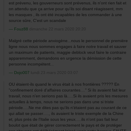
est prévenu, les gouverneurs sont prévenus, ils n'ont rien fait et
on attendu que ça arrive pour qu'ils soi disant réagissent, mm
les masques , ils ont été incapables de les commander à une
source sûre, C'est un scandale
Fouz88
dimanche 22 mars 2020 20:20
Malgré cette période anxiogène...nous le personnel de première
ligne nous nous sommes engages à faire notre travail et sauver
un maximum de patients, maggie deblock veut faire le contraire
apparemment, demandons en urgence la démission de cette
personne incompétent...
Dojo007
lundi 23 mars 2020 03:07
OU étaient-ils quand le virus était à nos frontières ????? En
"confinement doré d'affaires courantes...." Si ils avaient fait leur
travail, nous n'en serions pas là.....Si ils avaient pris les mesures
actuelles à temps, nous ne serions pas dans une si triste
période.....Ne me dites pas qu'ils n'étaient pas au courant de ce
qui allait se passer....., ils avaient le triste exemple de la Chine
et, plus près de l'Italie sous les yeux.....ils n'ont pas fait leur
boulot que était de gérer correctement le pays et de protéger