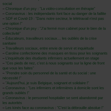
social
–
Chronique d’un psy : "La vidéo-consultation en thérapie"
–
Coronavirus : les indépendants font face au danger de la faillite
–
SDF et Covid-19 : "Dans notre secteur, le télétravail n’est pas
une option !"
–
Chronique d’un psy : "J’ai fermé mon cabinet pour le bien de la
collectivité"
–
Éducateurs, travailleurs sociaux… les oubliés de la crise
sanitaire
–
Travailleurs sociaux, entre envie de servir et inquiétude
–
Caroline confectionne des masques en tissu pour les soignants
–
L’inquiétude des étudiants infirmiers actuellement en stage
–
"Ces pieds de nez, c’est à nous soignants sur la ligne de front
que vous les faites"
–
"Prendre soin du personnel de la santé et du social : une
nécessité !"
–
"Aujourd’hui, je suis Belgique, soignant et solidaire !"
–
Coronavirus : "Les infirmiers et infirmières à domicile sont les
grands oubliés !"
–
Coronavirus : le personnel hospitalier se sent abandonné par
les autorités
–
Les kinés face au coronavirus : "C’est la débrouille absolue !"