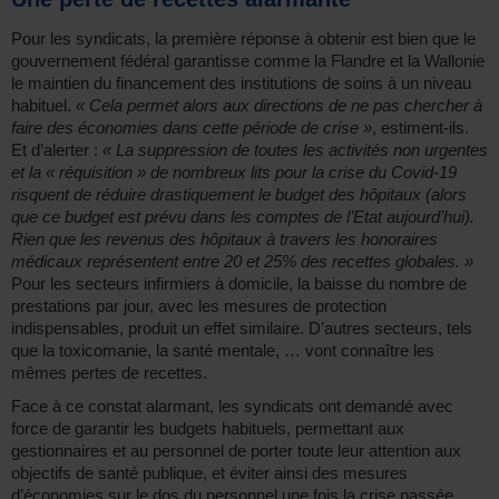
Pour les syndicats, la première réponse à obtenir est bien que le
gouvernement fédéral garantisse comme la Flandre et la Wallonie
le maintien du financement des institutions de soins à un niveau
habituel.
« Cela permet alors aux directions de ne pas chercher à
faire des économies dans cette période de crise »
, estiment-ils.
Et d’alerter :
« La suppression de toutes les activités non urgentes
et la « réquisition » de nombreux lits pour la crise du Covid-19
risquent de réduire drastiquement le budget des hôpitaux (alors
que ce budget est prévu dans les comptes de l’Etat aujourd’hui).
Rien que les revenus des hôpitaux à travers les honoraires
médicaux représentent entre 20 et 25% des recettes globales. »
Pour les secteurs infirmiers à domicile, la baisse du nombre de
prestations par jour, avec les mesures de protection
indispensables, produit un effet similaire. D’autres secteurs, tels
que la toxicomanie, la santé mentale, … vont connaître les
mêmes pertes de recettes.
Face à ce constat alarmant, les syndicats ont demandé avec
force de garantir les budgets habituels, permettant aux
gestionnaires et au personnel de porter toute leur attention aux
objectifs de santé publique, et éviter ainsi des mesures
d’économies sur le dos du personnel une fois la crise passée.