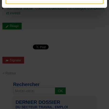
Quand nos aînés sont laissés au bord de la route...
Travailleur social : comment démotiver un collègue compétent
et investi
Réagir
Signaler
« Retour
Rechercher
DERNIER DOSSIER
DU SECTEUR TRAVAIL, EMPLOI