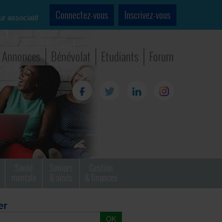
Connectez-vous
Inscrivez-vous
ur associatif
Annonces
Bénévolat
Etudiants
Forum
Santé
Seniors
Gestion
mentale
& aînés
& finances
er