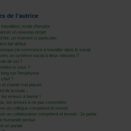
s de l’autrice
u travailleur, mode d’emploi
 lancer un nouveau projet
d’été, un moment si particulier
ion fait défaut
orsque j’ai commencé à travailler dans le social
 vers un système social à deux vitesses ?
oin de soi ?
ombien tu vaux ?
 long sur l’employeur
 chef ?
e et charité mal placée
 de la route...
: les erreurs à bannir !
ipe, les erreurs à ne pas commettre
ver un collègue compétent et investi
er un collaborateur compétent et investi - 2e partie
tre humanité perdue
on en parlait