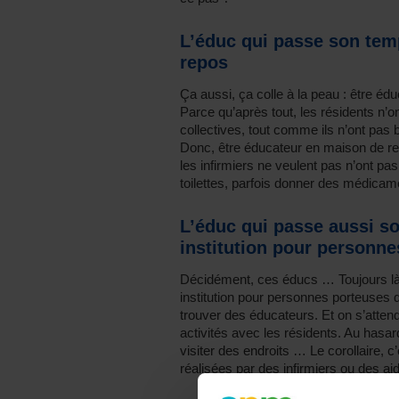
L’éduc qui passe son tem
repos
Ça aussi, ça colle à la peau : être éd
Parce qu’après tout, les résidents n’o
collectives, tout comme ils n’ont pas
Donc, être éducateur en maison de rep
les infirmiers ne veulent pas n’ont pa
toilettes, parfois donner des médica
L’éduc qui passe aussi so
institution pour personn
Décidément, ces éducs … Toujours là 
institution pour personnes porteuses d
trouver des éducateurs. Et on s’attend
activités avec les résidents. Au hasard
visiter des endroits … Le corollaire, 
réalisées par des infirmiers ou des 