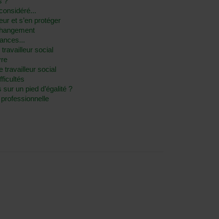
s ?
considéré...
eur et s’en protéger
 changement
ances...
 travailleur social
vre
 travailleur social
fficultés
s sur un pied d’égalité ?
e professionnelle