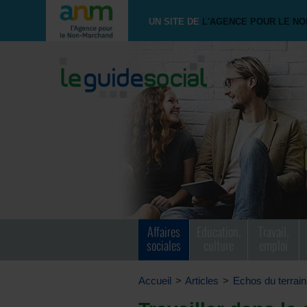
UN SITE DE
L'AGENCE POUR LE N
Affaires
Education,
Travail,
sociales
culture
emploi
Accueil
>
Articles
>
Echos du terrain