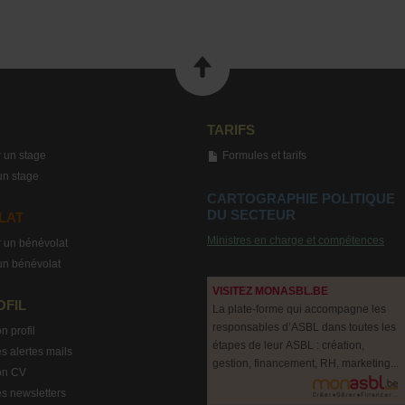
TARIFS
 un stage
Formules et tarifs
un stage
CARTOGRAPHIE POLITIQUE
DU SECTEUR
LAT
Ministres en charge et compétences
 un bénévolat
un bénévolat
VISITEZ MONASBL.BE
OFIL
La plate-forme qui accompagne les
responsables d’ASBL dans toutes les
n profil
étapes de leur ASBL : création,
s alertes mails
gestion, financement, RH, marketing...
on CV
s newsletters