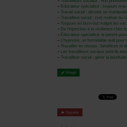
–
Travailleurs sociaux : non prioritaire
–
Educateur spécialisé : toujours mal 
–
Travail social : déceler un manipulat
–
Travailleur social : (se) motiver au
–
Toujours en burn-out malgré les vac
–
De l’injonction à la résilience chez le
–
Éducateur spécialisé, le parent pau
–
L’hypnose, un formidable outil pour le
–
Travailler en réseau : bénéfices et di
–
Les travailleurs sociaux sont-ils tou
–
Travailleur social : gérer la lassitud
Réagir
Signaler