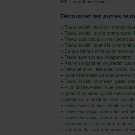
MF - travailleuse sociale
Découvrez les autres texte
–
Travail social : accueillir un nouvea
–
Travail social : le pire moment pour
–
Travailleurs sociaux : les vacances 
–
Travail social : quand la communicat
–
Ce que j’aurais aimé qu’on me dise l
–
Travailleurs sociaux indépendants :
–
Peut-on soigner en ne prenant pas s
–
Rémunération : travailleur social, c
–
Quand l’entretien d’embauche en dit
–
Travail social : comment "gérer" son
–
Viva for Life, entre cirque médiatiqu
–
Quand nos aînés sont laissés au bord
–
Gestion d’un projet en travail social 
–
Travailleurs sociaux : réunion d’équ
–
Travailleur social : comment démoti
–
Travailleur social : comment démotiv
–
Coronavirus : à la recherche de no
–
Précarité du travailleur social : et si 