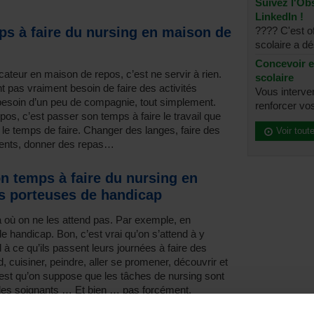
Suivez l'Obs
LinkedIn !
ps à faire du nursing en maison de
???? C'est of
scolaire a dé
Concevoir e
ucateur en maison de repos, c’est ne servir à rien.
scolaire
nt pas vraiment besoin de faire des activités
Vous interve
 besoin d’un peu de compagnie, tout simplement.
renforcer vos
os, c’est passer son temps à faire le travail que
s le temps de faire. Changer des langes, faire des
Voir tout
ments, donner des repas…
n temps à faire du nursing en
es porteuses de handicap
où on ne les attend pas. Par exemple, en
e handicap. Bon, c’est vrai qu’on s’attend à y
 à ce qu’ils passent leurs journées à faire des
, cuisiner, peindre, aller se promener, découvrir et
c’est qu’on suppose que les tâches de nursing sont
aides soignants … Et bien … pas forcément.