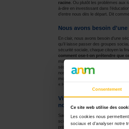
racine
. Ou plutôt les problèmes aux r
à-dire en investissant dans l’éducation,
d’entre nous dès le départ. Dit comme
Nous avons besoin d’une s
En clair, nous avons besoin d’une sécur
qu’il laisse passer des groupes sociau
sécurité sociale, chaque citoyen la f
comment ose-t-on prétendre que ce
malheureusement, plus ils existent, p
sécurité sociale est tellement vidée d
nos impôts ne servent plus à financer c
modèle sociétal et que, petit à petit, 
« Hunger Games » fait son chemin.
Consentement
Vivre dans un monde à la
normal
Ce site web utilise des cook
Sauf que ce n’est pas normal. Tout c
Les cookies nous permettent d
scientifique soit financée par le Télév
sociaux et d'analyser notre tr
près de 10% de la population belge m