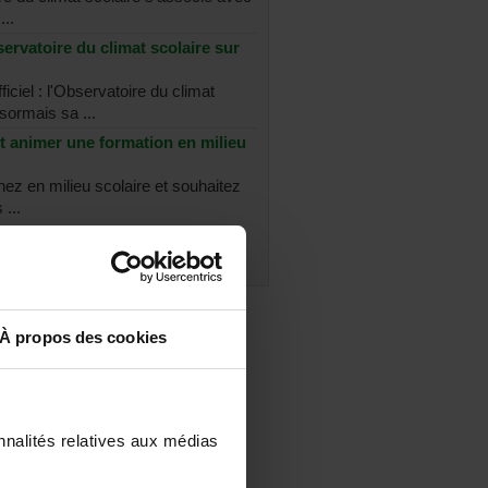
...
ervatoire du climat scolaire sur
ficiel : l'Observatoire du climat
sormais sa ...
t animer une formation en milieu
nez en milieu scolaire et souhaitez
 ...
es les discussions
À propos des cookies
nnalités relatives aux médias