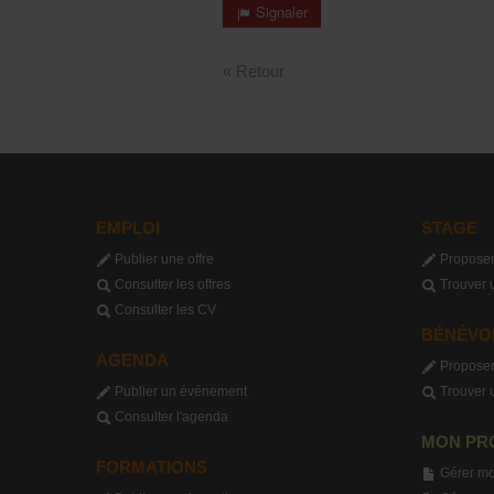
Signaler
« Retour
EMPLOI
STAGE
Publier une offre
Proposer
Consulter les offres
Trouver 
Consulter les CV
BÉNÉVO
AGENDA
Proposer
Publier un événement
Trouver 
Consulter l'agenda
MON PR
FORMATIONS
Gérer mo