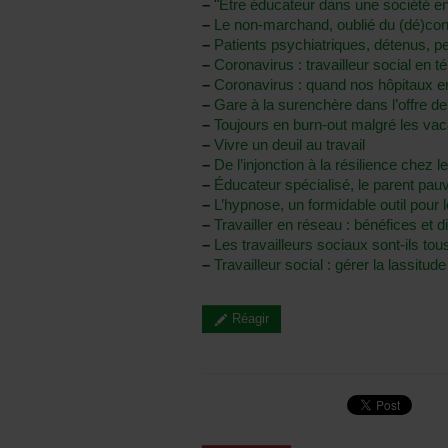
–
"
Être éducateur dans une société en
–
Le non-marchand, oublié du (dé)co
–
Patients psychiatriques, détenus, per
–
Coronavirus : travailleur social en té
–
Coronavirus : quand nos hôpitaux en
–
Gare à la surenchère dans l’offre d
–
Toujours en burn-out malgré les vac
–
Vivre un deuil au travail
–
De l’injonction à la résilience chez le
–
Éducateur spécialisé, le parent pau
–
L’hypnose, un formidable outil pour le
–
Travailler en réseau : bénéfices et di
–
Les travailleurs sociaux sont-ils tou
–
Travailleur social : gérer la lassitud
Réagir