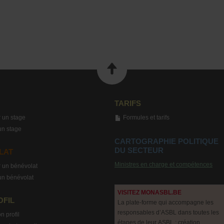
TARIFS
 un stage
Formules et tarifs
un stage
CARTOGRAPHIE POLITIQUE
DU SECTEUR
LAT
Ministres en charge et compétences
 un bénévolat
un bénévolat
VISITEZ MONASBL.BE
OFIL
La plate-forme qui accompagne les
responsables d’ASBL dans toutes les
n profil
étapes de leur ASBL : création,