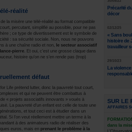
30/08/22
Précarité du 
élé-réalité
décor
e de la misère une télé-réalité au format compatible
ourt, percutant, simplifié au possible, pour ne pas
02/12/25
chère ; ce type de divertissement est le symbole de
« Sans boulo
ciété : sa sécurité sociale. Non, nous ne pouvons
histoire de
ns à une chaîne radio et non,
le secteur associatif
travailleur s
lance-pierre
. Et oui, c’est une grosse claque dans
uceur, histoire qu’on ne s’en rende pas (trop)
29/10/23
La violence
responsable
cruellement défaut
for Life prétend lutter, donc la pauvreté tout court,
omplexes et qui ne peuvent être combattus à
de « projets associatifs innovants » voués à
SUR LE
uisé. La pauvreté d’un enfant est celle de toute une
AFFAIRES 
générations, et tout ceci est à étudier dans un
tal. Si l’on veut réellement mettre un terme à la
FORMATION 
emandant à des animateurs radio de réaliser des
dans la mi
elques euros, mais en
prenant le problème à la
L’Observatoi