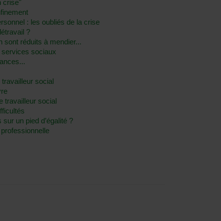
 crise"
nfinement
sonnel : les oubliés de la crise
létravail ?
 sont réduits à mendier...
e services sociaux
ances...
 travailleur social
vre
 travailleur social
fficultés
s sur un pied d’égalité ?
e professionnelle