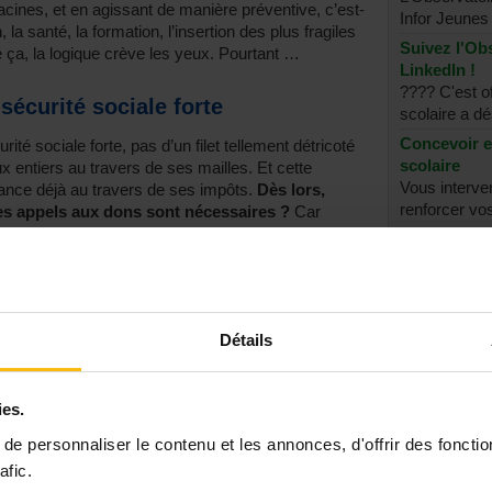
acines, et en agissant de manière préventive, c’est-
Infor Jeunes 
 la santé, la formation, l’insertion des plus fragiles
Suivez l'Obs
 ça, la logique crève les yeux. Pourtant …
LinkedIn !
???? C'est of
écurité sociale forte
scolaire a dé
Concevoir e
ité sociale forte, pas d’un filet tellement détricoté
scolaire
x entiers au travers de ses mailles. Et cette
Vous interve
inance déjà au travers de ses impôts.
Dès lors,
renforcer vos
s appels aux dons sont nécessaires ?
Car
lus ils deviennent nécessaires … Parce que notre
Voir tout
e sa substance qu’elle ne joue plus son rôle, que
ette solidarité globale qui est le socle de notre
l’idée qu’il est normal de vivre dans un monde à la
Détails
 « Hunger Games » n’est pas
ies.
omme il n’est pas normal que la recherche
e personnaliser le contenu et les annonces, d'offrir des fonctio
ie ou que l’aide alimentaire soit nécessaire pour que
afic.
ange, au moins un jour sur deux, un repas complet