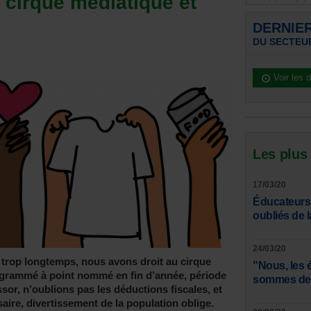
e cirque médiatique et
e
DERNIE
DU SECTEU
Voir les 
Les plus
17/03/20
Éducateurs,
oubliés de l
24/03/20
rop longtemps, nous avons droit au cirque
"Nous, les 
rogrammé à point nommé en fin d’année, période
sommes des
sor, n’oublions pas les déductions fiscales, et
saire, divertissement de la population oblige.