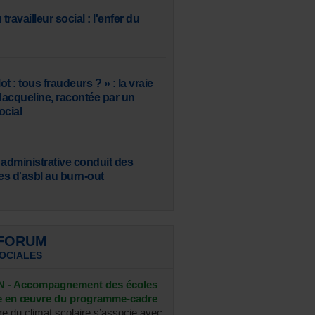
travailleur social : l'enfer du
t : tous fraudeurs ? » : la vraie
 Jacqueline, racontée par un
ocial
 administrative conduit des
s d'asbl au burn-out
 FORUM
SOCIALES
- Accompagnement des écoles
se en œuvre du programme-cadre
re du climat scolaire s’associe avec