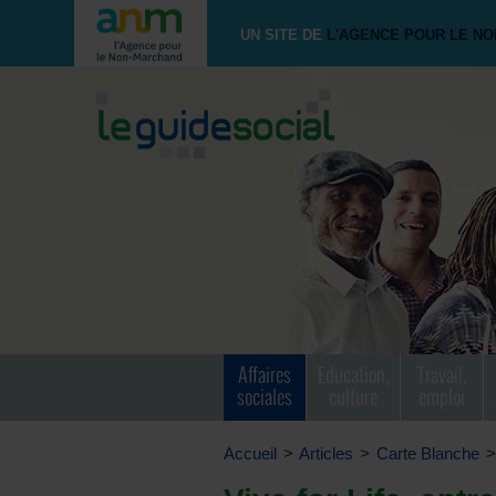
UN SITE DE
L'AGENCE POUR LE N
Affaires
Education,
Travail,
sociales
culture
emploi
Accueil
>
Articles
>
Carte Blanche
>