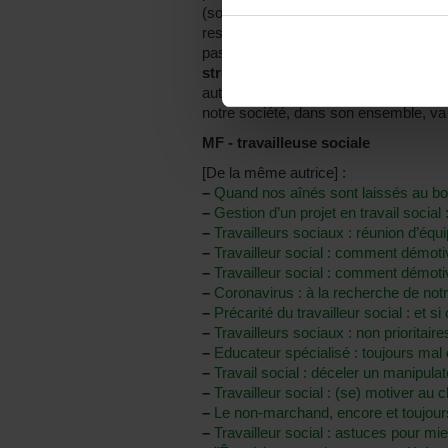
(source : SPP Intégration sociale). L’ai
rester ce mode de solidarité globale qui
pas courir après des financements au
structurels pérennes
. Nous n’avons
autres, ni en tant que citoyens, ni en
notre société, dans son ensemble, va
MF - travailleuse sociale
[De la même autrice] :
–
Quand nos aînés sont laissés au bord
–
Gestion d’un projet en travail social 
–
Travailleurs sociaux : réunion d’équ
–
Travailleur social : comment démoti
–
Travailleur social : comment démotiv
–
Coronavirus : à la recherche de no
–
Précarité du travailleur social : et si 
–
Travailleurs sociaux : non prioritaire
–
Educateur spécialisé : toujours mal 
–
Travail social : déceler un manipulat
–
Travailleur social : (se) motiver au
–
Le non-marchand, encore et toujours
–
Travailleur social : astuces pour 