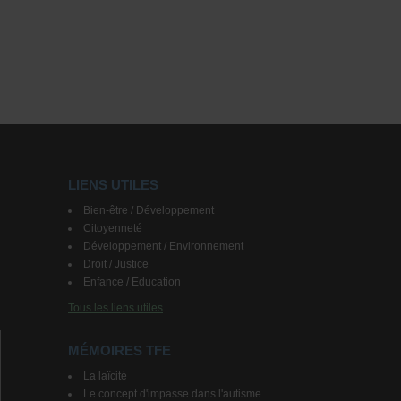
LIENS UTILES
Bien-être / Développement
Citoyenneté
Développement / Environnement
Droit / Justice
Enfance / Education
Tous les liens utiles
MÉMOIRES TFE
La laïcité
Le concept d'impasse dans l'autisme