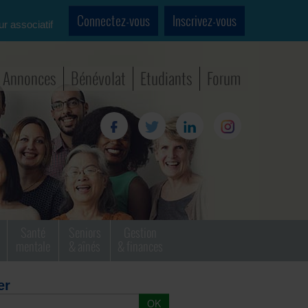
Connectez-vous
Inscrivez-vous
ur associatif
Annonces
Bénévolat
Etudiants
Forum
Santé
Seniors
Gestion
mentale
& aînés
& finances
er