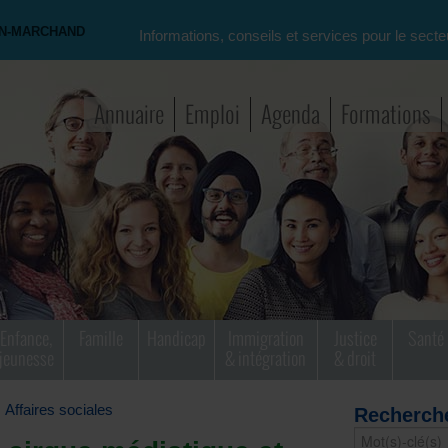
ON-MARCHAND
Informations, conseils et services pour le secte
Annuaire
Emploi
Agenda
Formations
Enfance,
Famille
Handicap
Immigration
Justice
Santé
jeunesse
& intégration
& droit
Affaires sociales
Recherch