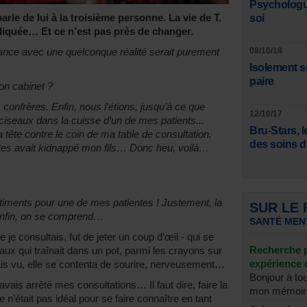
Psychologue
l parle de lui à la troisième personne. La vie de T.
soi
iquée… Et ce n’est pas près de changer.
lance avec une quelconque réalité serait purement
08/10/18
Isolement so
paire
n cabinet ?
onfrères. Enfin, nous l’étions, jusqu’à ce que
12/10/17
 ciseaux dans la cuisse d’un de mes patients...
Bru-Stars, l
a tête contre le coin de ma table de consultation.
des soins d
ntes avait kidnappé mon fils… Donc heu, voilà…
entiments pour une de mes patientes ! Justement, la
SUR LE
Enfin, on se comprend…
SANTÉ MEN
 je consultais, fut de jeter un coup d’œil - qui se
Recherche p
iseaux qui traînait dans un pot, parmi les crayons sur
expérience 
vais vu, elle se contenta de sourire, nerveusement…
Bonjour à tou
avais arrêté mes consultations… Il faut dire, faire la
mon mémoire
e n’était pas idéal pour se faire connaître en tant