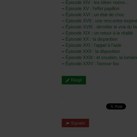
–
Épisode XIV : les idées noires...
–
Épisode XV : l’effet papillon
–
Épisode XVI : un état de choc
–
Épisode XVII : une rencontre inopin
–
Épisode XVIII : démêler le vrai du f
–
Épisode XIX : un retour à la réalité
–
Épisode XX : la disparition
–
Épisode XXI : l’appel à l’aide
–
Épisode XXII : la déposition
–
Épisode XXIII : et soudain, la lumi
–
Épisode XXIV : l’amour fou
Réagir
Signaler