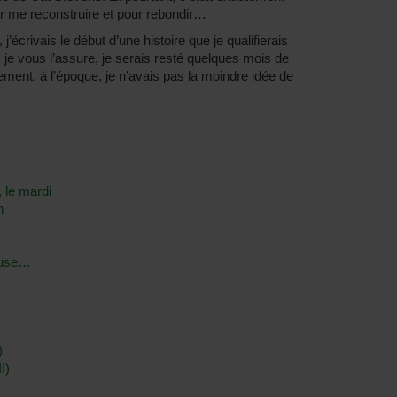
pour me reconstruire et pour rebondir…
j’écrivais le début d’une histoire que je qualifierais
 je vous l’assure, je serais resté quelques mois de
ent, à l’époque, je n’avais pas la moindre idée de
, le mardi
n
euse…
)
I)