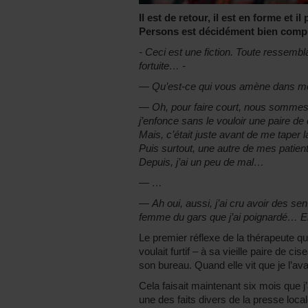
Il est de retour, il est en forme et i
Persons est décidément bien compl
- Ceci est une fiction. Toute ressemb
fortuite… -
— Qu’est-ce qui vous amène dans mo
— Oh, pour faire court, nous sommes c
j’enfonce sans le vouloir une paire de
Mais, c’était juste avant de me taper l
Puis surtout, une autre de mes patie
Depuis, j’ai un peu de mal…
— …
— Ah oui, aussi, j’ai cru avoir des s
femme du gars que j’ai poignardé… 
Le premier réflexe de la thérapeute que
voulait furtif – à sa vieille paire de c
son bureau. Quand elle vit que je l’a
Cela faisait maintenant six mois que j’
une des faits divers de la presse local