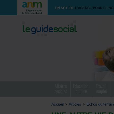
UN SITE DE
L'AGENCE POUR LE N
Affaires
Education,
Travail,
sociales
culture
emploi
Accueil
>
Articles
>
Echos du terrain