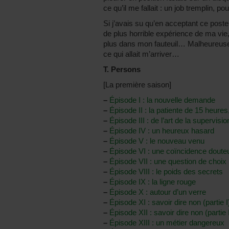
ce qu’il me fallait : un job tremplin, 
Si j’avais su qu’en acceptant ce poste, 
de plus horrible expérience de ma vie,
plus dans mon fauteuil… Malheureusem
ce qui allait m’arriver…
T. Persons
[La première saison]
–
Épisode I : la nouvelle demande
–
Épisode II : la patiente de 15 heures
–
Épisode III : de l’art de la supervisio
–
Épisode IV : un heureux hasard
–
Épisode V : le nouveau venu
–
Épisode VI : une coïncidence dout
–
Épisode VII : une question de choix
–
Épisode VIII : le poids des secrets
–
Épisode IX : la ligne rouge
–
Épisode X : autour d’un verre
–
Épisode XI : savoir dire non (partie I
–
Épisode XII : savoir dire non (partie I
–
Épisode XIII : un métier dangereux