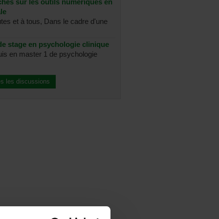
chés sur les outils numériques en
le
utes et à tous, Dans le cadre d'une
e stage en psychologie clinique
suis en master 1 de psychologie
es les discussions