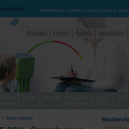
ON-MARCHAND
Informations, conseils et services pour le secte
Annuaire
Emploi
Agenda
Formations
Enfance,
Famille
Handicap
Immigration
Justice
Santé
jeunesse
& intégration
& droit
>
Santé mentale
Recherch