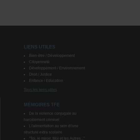
LIENS UTILES
Bien-être / Développement
Citoyenneté
Développement / Environnement
Droit / Justice
Enfance / Education
Tous les liens utiles
MÉMOIRES TFE
De la violence conjugale au
harcèlement criminel
L\'alimentation au sein d\'une
structure extra scolaire
"Toi, le miroir, Moi et les Autres..."