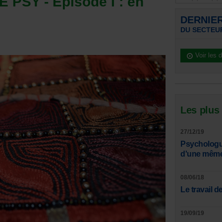
 PSY - Épisode I : en
DERNIE
DU SECTEU
Voir les 
Les plus
27/12/19
Psychologue
d'une même 
08/06/18
Le travail de
19/09/19