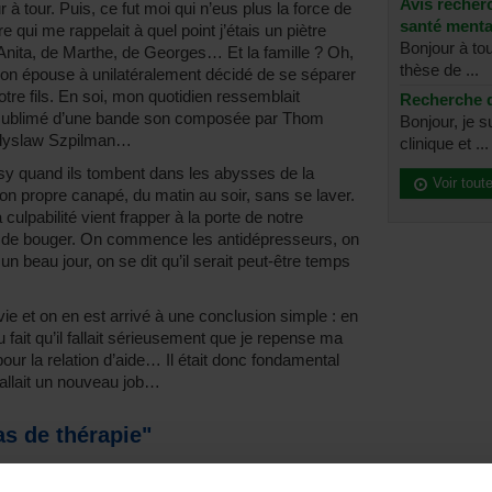
Avis recher
 tour. Puis, ce fut moi qui n’eus plus la force de
santé menta
e qui me rappelait à quel point j’étais un piètre
Bonjour à to
’Anita, de Marthe, de Georges… Et la famille ? Oh,
thèse de ...
mon épouse à unilatéralement décidé de se séparer
otre fils. En soi, mon quotidien ressemblait
Recherche d
 sublimé d’une bande son composée par Thom
Bonjour, je 
ladyslaw Szpilman…
clinique et ...
y quand ils tombent dans les abysses de la
Voir tout
n propre canapé, du matin au soir, sans se laver.
culpabilité vient frapper à la porte de notre
 de bouger. On commence les antidépresseurs, on
un beau jour, on se dit qu’il serait peut-être temps
vie et on en est arrivé à une conclusion simple : en
 fait qu’il fallait sérieusement que je repense ma
 pour la relation d’aide… Il était donc fondamental
fallait un nouveau job…
as de thérapie"
 qu’un recruteur qui vous invite à reconsidérer vos