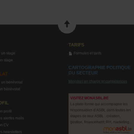
TARIFS
 un stage
Formules et tarifs
un stage
CARTOGRAPHIE POLITIQUE
DU SECTEUR
LAT
Ministres en charge et compétences
 un bénévolat
un bénévolat
VISITEZ MONASBL.BE
OFIL
La plate-forme qui accompagne les
responsables d’ASBL dans toutes les
n profil
étapes de leur ASBL : création,
s alertes mails
gestion, financement, RH, marketing...
on CV
s newsletters