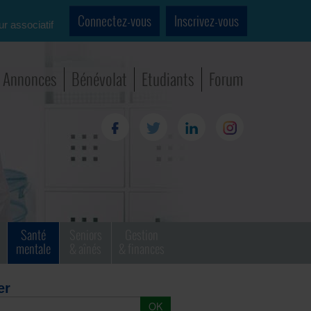
Connectez-vous
Inscrivez-vous
ur associatif
Annonces
Bénévolat
Etudiants
Forum
Santé
Seniors
Gestion
mentale
& aînés
& finances
er