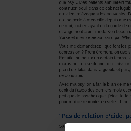
que psy…Mes patients annulèrent tour à
continuer, seul, dans ce cabinet lugubr
clinicien, m’évoquant les souvenirs d
elle se porte à merveille depuis que 
de moi, tout en ayant eu la garde de n
étrangement à un film de Ken Loach
Yorke et interprétée au piano par W
Vous me demanderez : que font les ps
dépression ? Premièrement, on use so
Ensuite, au bout d’un certain temps, la 
marasme : on se donne pour mission
prend dix kilos dans la gueule et puis, 
de consulter.
Avec ma psy, on a fait le bilan de ma 
dépit du fiasco des derniers mois et du
pratique de psychologue, j’étais taillé
pour moi de remonter en selle : il me 
"Pas de relation d’aide, p
Sachez-le, il n’y rien de plus cynique