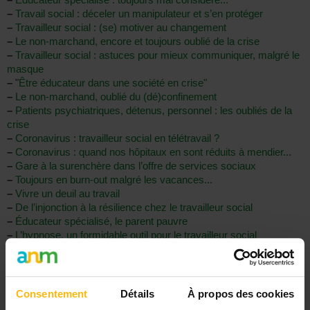
–
Travail social : déceler un manipulateur et s’en protéger
–
Travailleur social : (se) motiver au changement
–
Le non-marchand, encore et toujours oublié de la crise
–
Travailleur social : astuces pour mieux communiquer, malgré le
masque
–
"
Être éducateur dans une société en crise"
–
Le non-marchand, oublié du (dé)confinement
–
Patients psychiatriques, détenus, personnel : les oubliés de la
crise
–
Coronavirus : travailleur social en télétravail ?
–
Coronavirus : quand nos hôpitaux en sont réduits à mendier...
–
Gare à la surenchère dans l’offre de services sociaux
–
Toujours en burn-out malgré les vacances...
–
Vivre un deuil au travail
–
De l’injonction à la résilience chez le travailleur social
–
Éducateur spécialisé, le parent pauvre
–
L’hypnose, un formidable outil pour le travailleur social
–
Travailler en réseau : bénéfices et difficultés
–
Les travailleurs sociaux sont-ils tous sur un pied d’égalité ?
–
Travailleur social : gérer la lassitude professionnelle
Consentement
Détails
À propos des cookies