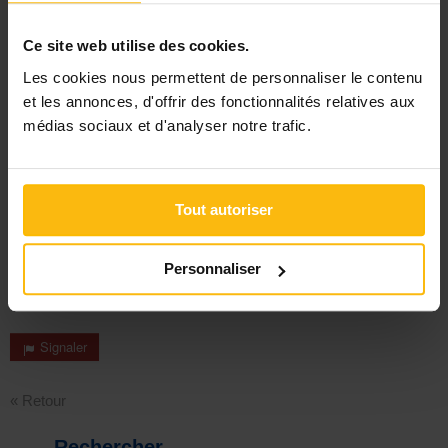
Commentaires
Ce site web utilise des cookies.
- 1 message
Bonjour. Merci pour cet article plein de bon sens. En le lisant je
Les cookies nous permettent de personnaliser le contenu
me disais qu'il est dommage que nous ne soyons pas plus
et les annonces, d'offrir des fonctionnalités relatives aux
visibles, Socialement parlant. Avez vous tenté de contacter des
médias sociaux et d'analyser notre trafic.
journaux ?
Nyfa
lundi 15 novembre 2021 11:19
Réagir
Tout autoriser
Personnaliser
Signaler
« Retour
Rechercher