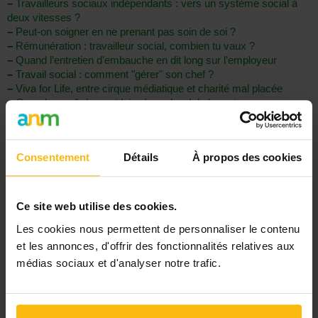
–
Travailleurs sociaux indépendants : vers un système social à
deux vitesses ?
–
Peut-on soigner en ne prenant pas soin de soi ?
–
Rémunération : travailleur social, combien tu vaux ?
–
Quand l’entretien d’embauche en dit long sur l’employeur
–
Travail social : comment "gérer" son chef ?
–
Viva for Life, entre cirque médiatique et charité mal placée
–
Quand nos aînés sont laissés au bord de la route...
–
Travailleur social : comment démotiver un collègue compétent
et investi
Consentement
Détails
À propos des cookies
Réagir
Ce site web utilise des cookies.
Les cookies nous permettent de personnaliser le contenu
et les annonces, d'offrir des fonctionnalités relatives aux
médias sociaux et d'analyser notre trafic.
Signaler
« Retour