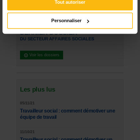
Tout autoriser
Rechercher
Personnaliser
DERNIER DOSSIER
DU SECTEUR AFFAIRES SOCIALES
Voir les dossiers
Les plus lus
05/11/21
Travailleur social : comment démotiver une
équipe de travail
11/10/21
Travailleur social : comment démotiver un