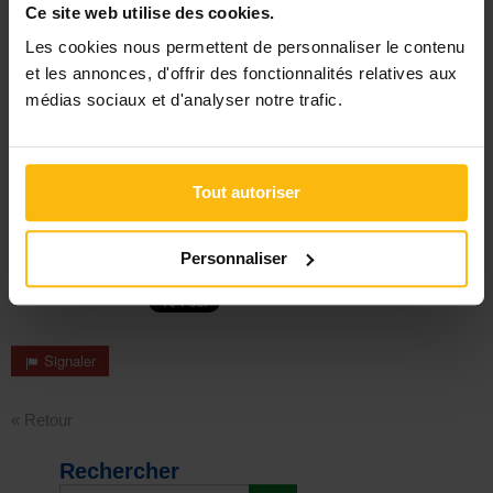
Ce site web utilise des cookies.
deux vitesses ?
Peut-on soigner en ne prenant pas soin de soi ?
Les cookies nous permettent de personnaliser le contenu
Rémunération : travailleur social, combien tu vaux ?
et les annonces, d'offrir des fonctionnalités relatives aux
Quand l’entretien d’embauche en dit long sur l’employeur
médias sociaux et d'analyser notre trafic.
Travail social : comment "gérer" son chef ?
Travailleur social : comment démotiver un collègue compétent
et investi
Tout autoriser
Réagir
Personnaliser
Signaler
« Retour
Rechercher