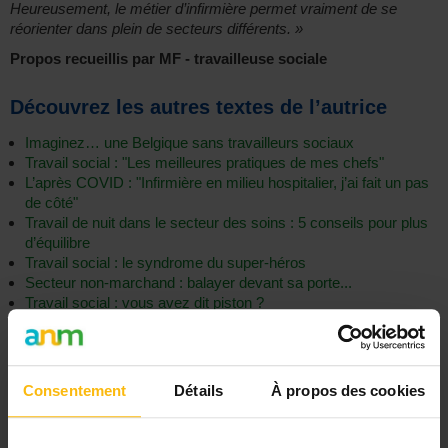
Heureusement, le métier d’infirmière permet vraiment de se
réorienter dans plein de secteurs différents. »
Propos recueillis par MF - travailleuse sociale
Découvrez les autres textes de l’autrice
Imaginez… une Belgique sans travailleurs sociaux
Travail social : "Les meilleures pratiques de mes chefs"
L’après COVID : "Infirmière en milieu hospitalier, j’ai fait un pas
de côté"
Travail de nuit dans le secteur des soins : 5 conseils pour plus
d’équilibre
Travail social : le syndrome du super-héros
Secteur non-marchand : balayer devant sa porte...
Travail social : vous avez dit piston ?
Travailler dans le social : ces clichés qui nous collent encore et
toujours à la peau
Travail social : le pire moment pour lancer un nouveau projet
Travail social : quand la communication fait défaut
Consentement
Détails
À propos des cookies
Ce que j’aurais aimé qu’on me dise lorsque j’ai commencé à
travailler dans le social
Travailleurs sociaux indépendants : vers un système social à