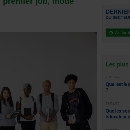
 : premier job, mode
DERNIE
DU SECTEUR
Voir les 
Les plus
23/03/22
Quel est le 
?
06/04/22
Quelles son
éducateur e