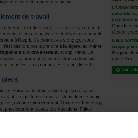
ayement de cette nouvelle situation.
L'Observatoi
seconde vag
glement de travail
la recherche
Dans le cad
se généralement de signer, sans nécessairement le
d’excellence, 
temps nécessaire à sa lecture et n’ayez pas peur de
iennent à l’esprit. Ce contrat vous engage, vous
Deux contra
l n’est dès lors pas à prendre à la légère, au même
temps plein
 règlement d’ordre intérieur
, si applicable. Ce
Bonjour, Je t
ecevoir au moment de votre entrée en fonction,
avec deux ...
r ne vous les a pas donnés. Et surtout, lisez-les …
Voir tout
 pieds
n et votre poste vous soient expliqués aussi
e avant la signature du contrat. Vous devez savoir
en place, avancez prudemment. Observez beaucoup,
et physiquement, posez des questions. Faites
essayez d’éviter au maximum les attitudes
ais vous avez encore tout à apprendre
…
ocial : ce qu’on ne te dit pas et qui est essentiel