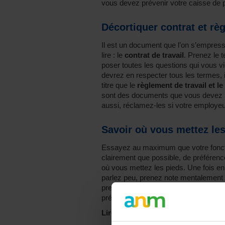
vous devez prévenir votre caisse de p
Décortiquer contrat et rè
Il est un document que l’on s’empres
lire : le
contrat de travail
. Prenez le 
poser toutes les questions qui vous v
devrez en respecter tous les termes, i
titre que le
règlement de travail et le
sont des documents que vous devez r
aussi, réclamez-les si votre employeu
Savoir où vous mettez les
Essayez au maximum que votre fonctio
clairement que possible, de préférenc
où vous mettez les pieds. Une fois 
parlez peu, prenez note mentalement 
preuve de bon sens, rendez service, 
prétentieuses.
Vous êtes diplômé, m
Lire aussi :
Étudiant dans le secteur s