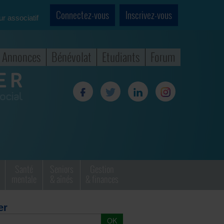
Connectez-vous
Inscrivez-vous
ur associatif
Annonces
Bénévolat
Etudiants
Forum
Santé
Seniors
Gestion
mentale
& aînés
& finances
er