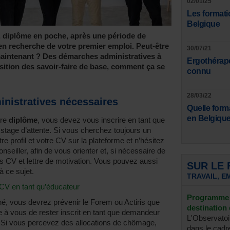
02/01/25
Les formati
Belgique
s, diplôme en poche, après une période de
en recherche de votre premier emploi. Peut-être
30/07/21
maintenant ? Des démarches administratives à
Ergothérape
isition des savoir-faire de base, comment ça se
connu
28/03/22
nistratives nécessaires
Quelle form
en Belgique
tre
diplôme
, vous devez vous inscrire en tant que
stage d’attente. Si vous cherchez toujours un
e profil et votre CV sur la plateforme et n’hésitez
eiller, afin de vous orienter et, si nécessaire de
es CV et lettre de motivation. Vous pouvez aussi
SUR LE
à ce sujet.
TRAVAIL, E
 CV en tant qu’éducateur
Programme 
é, vous devrez prévenir le Forem ou Actiris que
destination 
re à vous de rester inscrit en tant que demandeur
L'Observatoi
. Si vous percevez des allocations de chômage,
dans le cadre