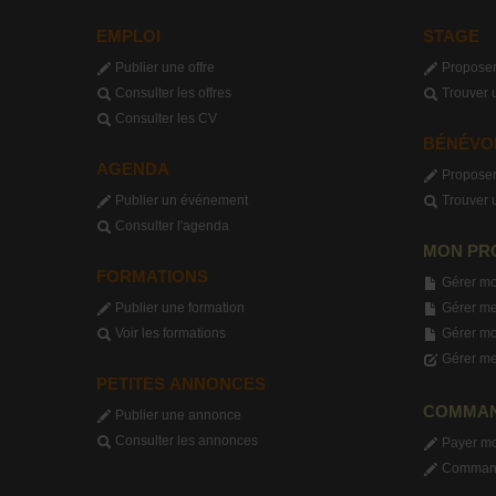
EMPLOI
STAGE
Publier une offre
Proposer
Consulter les offres
Trouver 
Consulter les CV
BÉNÉVO
AGENDA
Proposer
Publier un événement
Trouver 
Consulter l'agenda
MON PR
FORMATIONS
Gérer mo
Publier une formation
Gérer me
Voir les formations
Gérer m
Gérer me
PETITES ANNONCES
COMMA
Publier une annonce
Consulter les annonces
Payer m
Commande