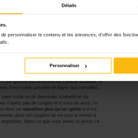
Détails
 température
ure. On dit généralement qu’il faut entre 3 et 6
veau travail, pour commencer à prendre ses
ies.
n’êtes pas à l’aise, écoutez-vous. La
réalité du
e personnaliser le contenu et les annonces, d'offrir des fonctio
n différente du discours évoqué à l’école, ou
afic.
cela demande un temps d’adaptation et
ie
Personnaliser
ée de travail peut être éprouvante et fatigante,
nt.
Le rythme est différent du rythme scolaire
, la
nte, il est moins possible de bayer aux corneilles.
s sans solde ou de demander à bénéficier du
us n’aurez pas de congés et si vous en avez, ce
est donc un
marathon plus qu’un sprint
et il est
tements dans son hygiène de vie pour le mener à
us important : faites ce que vous aimez et aimez ce