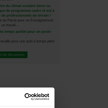
re du climat scolaire lance sa
ue de programme-cadre et est à
 de professionnels de terrain !
re du Pacte pour un Enseignement
un travail ...
ts temps partiel pour un poste
ravaille pour une asbl à temps plein
es les discussions