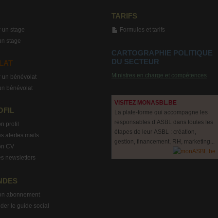
TARIFS
 un stage
Formules et tarifs
un stage
CARTOGRAPHIE POLITIQUE
DU SECTEUR
LAT
Ministres en charge et compétences
 un bénévolat
un bénévolat
VISITEZ MONASBL.BE
OFIL
La plate-forme qui accompagne les
responsables d’ASBL dans toutes les
n profil
étapes de leur ASBL : création,
s alertes mails
gestion, financement, RH, marketing...
on CV
s newsletters
NDES
on abonnement
r le guide social