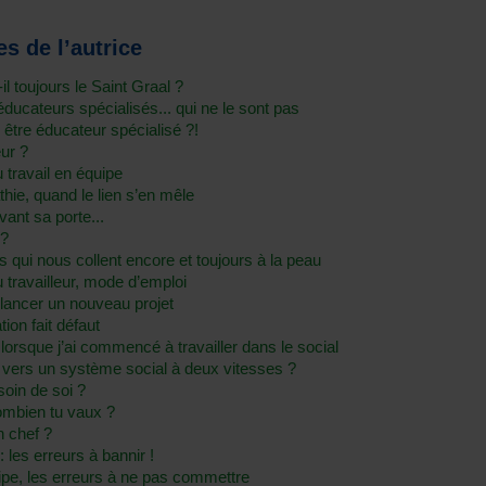
s de l’autrice
-il toujours le Saint Graal ?
ucateurs spécialisés... qui ne le sont pas
 être éducateur spécialisé ?!
eur ?
du travail en équipe
athie, quand le lien s’en mêle
ant sa porte...
 ?
és qui nous collent encore et toujours à la peau
u travailleur, mode d’emploi
 lancer un nouveau projet
ion fait défaut
lorsque j’ai commencé à travailler dans le social
: vers un système social à deux vitesses ?
oin de soi ?
combien tu vaux ?
n chef ?
: les erreurs à bannir !
uipe, les erreurs à ne pas commettre