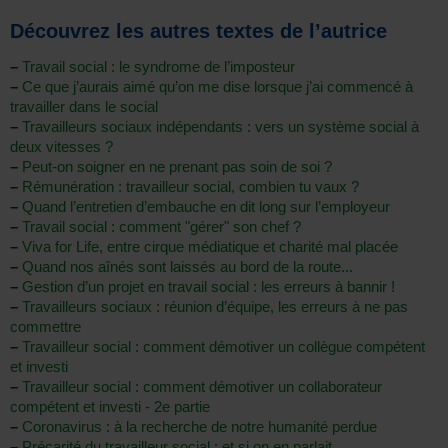
Découvrez les autres textes de l’autrice
–
Travail social : le syndrome de l’imposteur
–
Ce que j’aurais aimé qu’on me dise lorsque j’ai commencé à
travailler dans le social
–
Travailleurs sociaux indépendants : vers un système social à
deux vitesses ?
–
Peut-on soigner en ne prenant pas soin de soi ?
–
Rémunération : travailleur social, combien tu vaux ?
–
Quand l’entretien d’embauche en dit long sur l’employeur
–
Travail social : comment "gérer" son chef ?
–
Viva for Life, entre cirque médiatique et charité mal placée
–
Quand nos aînés sont laissés au bord de la route...
–
Gestion d’un projet en travail social : les erreurs à bannir !
–
Travailleurs sociaux : réunion d’équipe, les erreurs à ne pas
commettre
–
Travailleur social : comment démotiver un collègue compétent
et investi
–
Travailleur social : comment démotiver un collaborateur
compétent et investi - 2e partie
–
Coronavirus : à la recherche de notre humanité perdue
–
Précarité du travailleur social : et si on en parlait