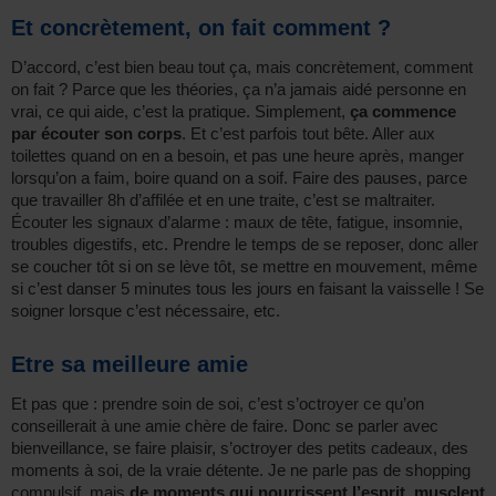
Et concrètement, on fait comment ?
D’accord, c’est bien beau tout ça, mais concrètement, comment
on fait ? Parce que les théories, ça n’a jamais aidé personne en
vrai, ce qui aide, c’est la pratique. Simplement,
ça commence
par écouter son corps
. Et c’est parfois tout bête. Aller aux
toilettes quand on en a besoin, et pas une heure après, manger
lorsqu’on a faim, boire quand on a soif. Faire des pauses, parce
que travailler 8h d’affilée et en une traite, c’est se maltraiter.
Écouter les signaux d’alarme : maux de tête, fatigue, insomnie,
troubles digestifs, etc. Prendre le temps de se reposer, donc aller
se coucher tôt si on se lève tôt, se mettre en mouvement, même
si c’est danser 5 minutes tous les jours en faisant la vaisselle ! Se
soigner lorsque c’est nécessaire, etc.
Etre sa meilleure amie
Et pas que : prendre soin de soi, c’est s’octroyer ce qu’on
conseillerait à une amie chère de faire. Donc se parler avec
bienveillance, se faire plaisir, s’octroyer des petits cadeaux, des
moments à soi, de la vraie détente. Je ne parle pas de shopping
compulsif, mais
de moments qui nourrissent l’esprit, musclent