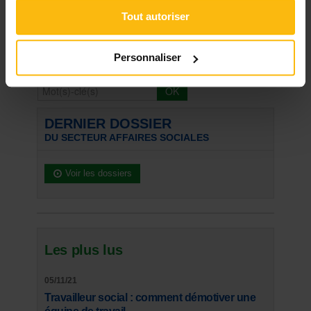
Signaler
Tout autoriser
« Retour
Personnaliser
Rechercher
DERNIER DOSSIER
DU SECTEUR AFFAIRES SOCIALES
Voir les dossiers
Les plus lus
05/11/21
Travailleur social : comment démotiver une