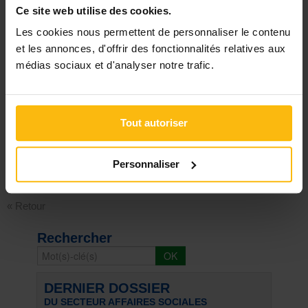
–
Travailler en réseau : bénéfices et difficultés
Ce site web utilise des cookies.
–
Les travailleurs sociaux sont-ils tous sur un pied d’égalité ?
Les cookies nous permettent de personnaliser le contenu
–
Travailleur social : gérer la lassitude professionnelle
et les annonces, d'offrir des fonctionnalités relatives aux
médias sociaux et d'analyser notre trafic.
Réagir
Tout autoriser
Personnaliser
Signaler
« Retour
Rechercher
DERNIER DOSSIER
DU SECTEUR AFFAIRES SOCIALES