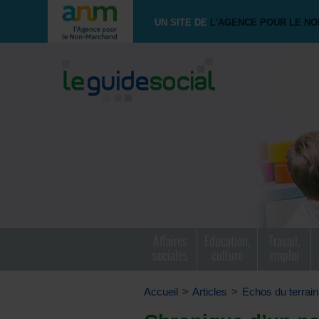
UN SITE DE
L'AGENCE POUR LE N
Affaires
Education,
Travail,
sociales
culture
emploi
Accueil
>
Articles
>
Echos du terrain