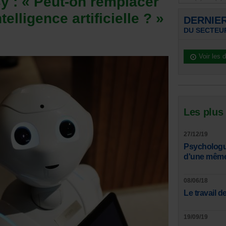
y : « Peut-on remplacer
elligence artificielle ? »
DERNIE
DU SECTEU
Voir les 
Les plus
27/12/19
Psychologue
d'une même 
08/06/18
Le travail de
19/09/19