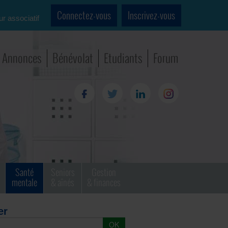
Connectez-vous
Inscrivez-vous
ur associatif
Annonces
Bénévolat
Etudiants
Forum
Santé
Seniors
Gestion
mentale
& aînés
& finances
er