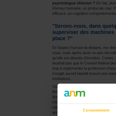
psychologue clinicien ?
De fait, plu
d’erreur humaine, un protocole clair. 
efficace, un cognitivo-comportemental
"Serons-nous, dans quel
superviser des machines qu
place ?"
Et l’aspect humain là-dedans, me dir
vous, mais après avoir un peu discuté
qu’elle est dénuée d’émotion. Certes, 
faudrait pas que le Conseil fédéral d
trop à réglementer la profession d’ass
Google auront bientôt trouvé une sol
institutions.
Soit, serons-nous, dans quelques an
feront le travail à notre place ? J’en 
dosage de mes petites pilules bleues. Fa
cinq ans, que
la vidéo-consultation
r
certain·e·s collègues psy m’auraient r
Consentement
accorder à Vincent Cassel lorsqu’il n