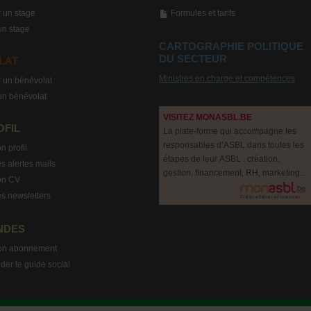
 un stage
Formules et tarifs
un stage
CARTOGRAPHIE POLITIQUE
DU SECTEUR
LAT
Ministres en charge et compétences
 un bénévolat
un bénévolat
VISITEZ MONASBL.BE
OFIL
La plate-forme qui accompagne les
responsables d’ASBL dans toutes les
n profil
étapes de leur ASBL : création,
s alertes mails
gestion, financement, RH, marketing...
on CV
s newsletters
NDES
on abonnement
r le guide social