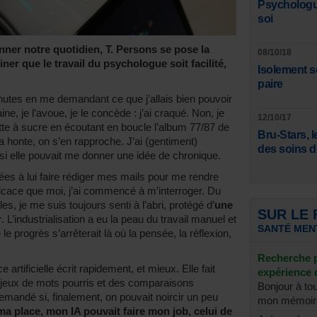
Psychologue
soi
nner notre quotidien, T. Persons se pose la
08/10/18
ner que le travail du psychologue soit facilité,
Isolement so
paire
nutes en me demandant ce que j’allais bien pouvoir
ne, je l’avoue, je le concède : j’ai craqué. Non, je
12/10/17
te à sucre en écoutant en boucle l’album 77/87 de
Bru-Stars, l
la honte, on s’en rapproche. J’ai (gentiment)
des soins d
e si elle pouvait me donner une idée de chronique.
rées à lui faire rédiger mes mails pour me rendre
ficace que moi, j’ai commencé à m’interroger. Du
s, je me suis toujours senti à l’abri, protégé d’
une
SUR LE
r
. L’industrialisation a eu la peau du travail manuel et
SANTÉ MEN
le progrès s’arrêterait là où la pensée, la réflexion,
Recherche p
e artificielle écrit rapidement, et mieux. Elle fait
expérience 
 jeux de mots pourris et des comparaisons
Bonjour à tou
mandé si, finalement, on pouvait noircir un peu
mon mémoire
 ma place, mon IA pouvait faire mon job, celui de