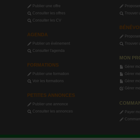
Publier une offre
Proposer
Consulter les offres
Trouver 
Consulter les CV
BÉNÉVO
AGENDA
Proposer
Publier un événement
Trouver 
Consulter l'agenda
MON PR
FORMATIONS
Gérer mo
Publier une formation
Gérer me
Voir les formations
Gérer m
Gérer me
PETITES ANNONCES
COMMA
Publier une annonce
Consulter les annonces
Payer m
Commande