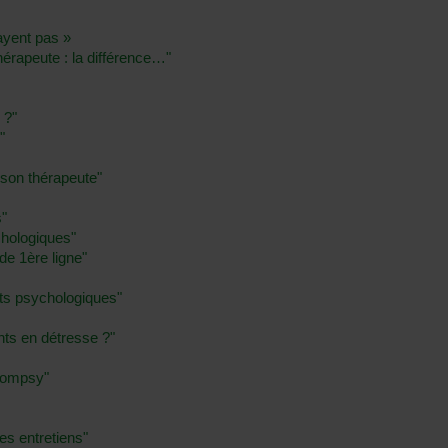
payent pas »
érapeute : la différence…"
 ?"
"
 son thérapeute"
s"
hologiques"
de 1ère ligne"
ts psychologiques"
ts en détresse ?"
Compsy"
es entretiens"