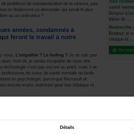
Avis recher
s de problème de standardisation de la séance, pas
santé menta
Peut-on finalement se demander qui serait le plus
Bonjour à to
iste ou un ordinateur ?
thèse de ...
Recherche d
ques années, condamnés à
Bonjour, je 
i feront le travail à notre
clinique et ...
Voir tout
ez-vous.
L’empathie ? Le feeling ?
Je ne sais pas
 avec mon IA, je serais incapable de vous dire
la technologie n’est pas encore au point, mais il ne
es professions de soins de santé mentale ne tarde
istant en psychologie, parce que Microsoft et
ution encore moins onéreuse pour nos hôpitaux et
nées, condamnés à superviser des machines qui
vois déjà certain rigoler en me demandant de revoir le
udrait-il rappeler que si l’on nous avait dit, il y a
entrerait dans notre pratique quotidienne,
egardé avec autant de crédit que l’on devrait
Détails
ous parle de masculinité ?