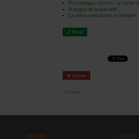
"Psychologue clinicien : un métier 
"À propos de la précarité"
"La vidéo-consultation en thérapie"
Réagir
Signaler
« Retour
EMPLOI
STAGE