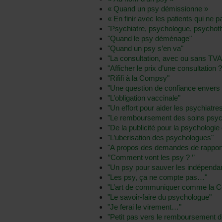
« Quand un psy démissionne »
« En finir avec les patients qui ne 
"Psychiatre, psychologue, psychoth
"Quand le psy déménage"
"Quand un psy s’en va"
"La consultation, avec ou sans TVA
"Afficher le prix d’une consultation ?
"Rififi à la Compsy"
"Une question de confiance envers
"L’obligation vaccinale"
"Un effort pour aider les psychiatre
"Le remboursement des soins psyc
"De la publicité pour la psychologie 
"L’uberisation des psychologues"
"A propos des demandes de rappor
’’Comment vont les psy ? ’’
"Un psy pour sauver les indépendan
"Les psy, ça ne compte pas…"
"L’art de communiquer comme la 
"Le savoir-faire du psychologue"
"Je ferai le virement…"
"Petit pas vers le remboursement d