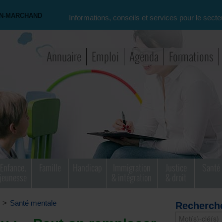
ON-MARCHAND
Informations, conseils et services pour le secte
Annuaire
Emploi
Agenda
Formations
Enfance,
Famille
Handicap
Immigration
Justice
Santé
jeunesse
& intégration
& droit
>
Santé mentale
Recherch